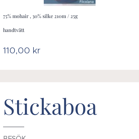
75% mohair , 30% silke 210m / 25g
handtvätt
110,00
kr
Stickaboa
BESÖK