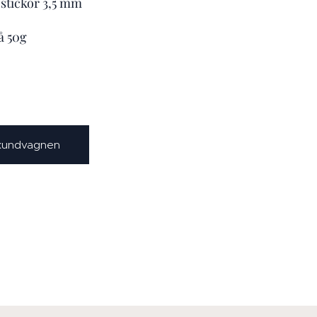
stickor 3,5 mm
på 50g
 kundvagnen