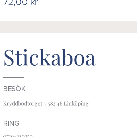
72,00
kr
Stickaboa
BESÖK
Kryddbodtorget 5 582 46 Linköping
RING
0739-210350