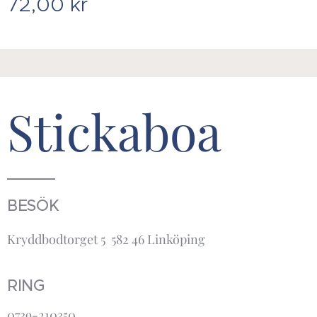
72,00
kr
Stickaboa
BESÖK
Kryddbodtorget 5 582 46 Linköping
RING
0739-210350