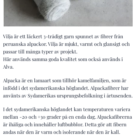
Vilja är ett läckert 3-trådigt garn spunnet av fibrer från
peruanska alpackor. Vilja är mjukt, varmt och glansigt och
passar till många typer av projekt.
Här används samma goda kvalitet som också används i
Alva.
Alpacka är en lamaart som tillhör kamelfamiljen, som är
infödd i det sydamerikanska höglandet. Alpackafibrer har
använts av Sydamerikas ursprungsbefolkning i årtusenden.
I det sydamerikanska höglandet kan temperaturen variera
mellan -20 och +30 grader på en enda dag. Alpackafibrerna
är ihåliga och innehåller luftbubblor. Detta gör att fibern
andas när den är varm och isolerande när den är kall.