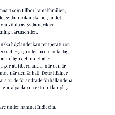
maart som tillhör kamelfamiljen,
 det sydamerikanska höglandet.
ar använts av Sydamerikas
ning i årtusenden.
anska höglandet kan temperaturen
-20 och +30 grader på en enda dag.
är ihåliga och innehåller
ta gör att fibern andas när den är
nde när den är kall. Detta hjälper
lara av de förändrade förhållandena
h gör alpackorna extremt lämpliga
igare under namnet Indiecita.