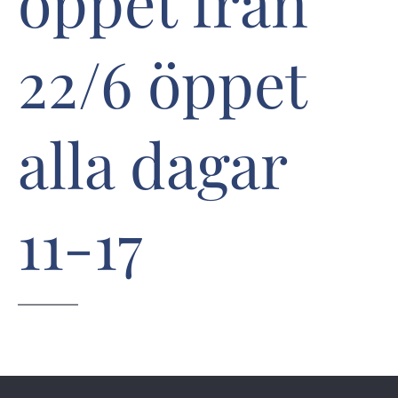
öppet från
22/6 öppet
alla dagar
11-17