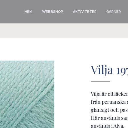
HEM
WEBBSHOP
AKTIVITETER
GARNER
Vilja 1
Vilja är ett läck
från peruanska a
glansigt och pas
Här används sa
används i Alva.