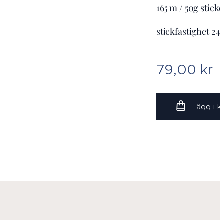
165 m / 50g stic
stickfastighet 2
79,00
kr
Lägg i