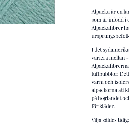
Alpacka är en la
som är infödd i
Alpackafibrer h
ursprungsbefolk
I det sydamerik
variera mellan 
Alpackafibrerna 
luftbubblor. Det
varm och isolera
alpackorna att k
på höglandet oc
för kläder.
Vilja såldes tid