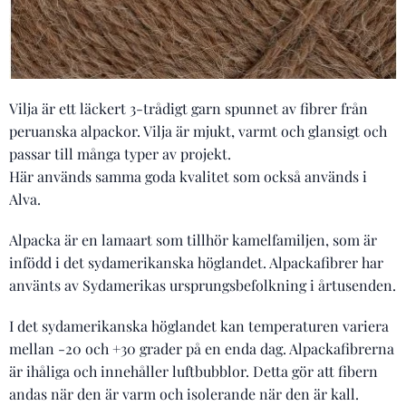
Vilja är ett läckert 3-trådigt garn spunnet av fibrer från
peruanska alpackor. Vilja är mjukt, varmt och glansigt och
passar till många typer av projekt.
Här används samma goda kvalitet som också används i
Alva.
Alpacka är en lamaart som tillhör kamelfamiljen, som är
infödd i det sydamerikanska höglandet. Alpackafibrer har
använts av Sydamerikas ursprungsbefolkning i årtusenden.
I det sydamerikanska höglandet kan temperaturen variera
mellan -20 och +30 grader på en enda dag. Alpackafibrerna
är ihåliga och innehåller luftbubblor. Detta gör att fibern
andas när den är varm och isolerande när den är kall.