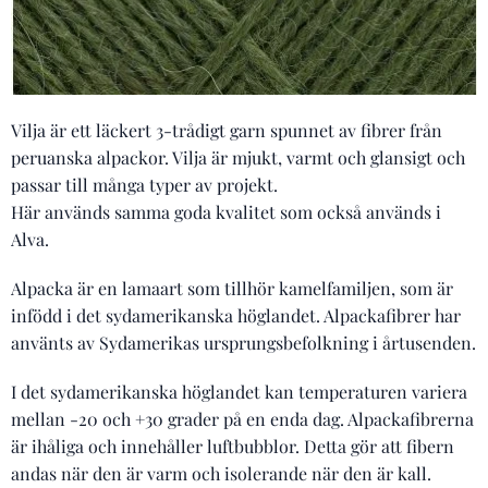
Vilja är ett läckert 3-trådigt garn spunnet av fibrer från
peruanska alpackor. Vilja är mjukt, varmt och glansigt och
passar till många typer av projekt.
Här används samma goda kvalitet som också används i
Alva.
Alpacka är en lamaart som tillhör kamelfamiljen, som är
infödd i det sydamerikanska höglandet. Alpackafibrer har
använts av Sydamerikas ursprungsbefolkning i årtusenden.
I det sydamerikanska höglandet kan temperaturen variera
mellan -20 och +30 grader på en enda dag. Alpackafibrerna
är ihåliga och innehåller luftbubblor. Detta gör att fibern
andas när den är varm och isolerande när den är kall.