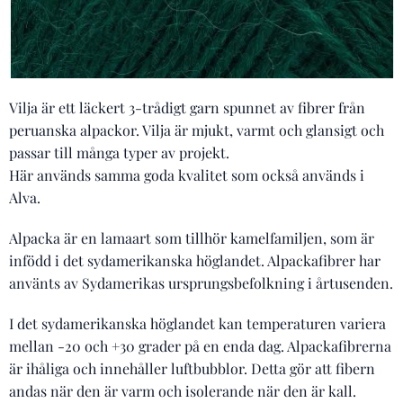
Vilja är ett läckert 3-trådigt garn spunnet av fibrer från
peruanska alpackor. Vilja är mjukt, varmt och glansigt och
passar till många typer av projekt.
Här används samma goda kvalitet som också används i
Alva.
Alpacka är en lamaart som tillhör kamelfamiljen, som är
infödd i det sydamerikanska höglandet. Alpackafibrer har
använts av Sydamerikas ursprungsbefolkning i årtusenden.
I det sydamerikanska höglandet kan temperaturen variera
mellan -20 och +30 grader på en enda dag. Alpackafibrerna
är ihåliga och innehåller luftbubblor. Detta gör att fibern
andas när den är varm och isolerande när den är kall.