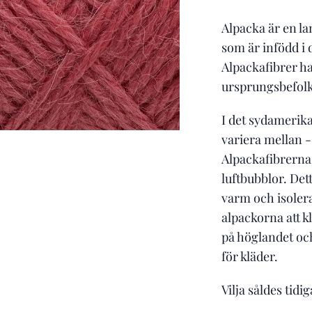
Alpacka är en la
som är infödd i
Alpackafibrer h
ursprungsbefolk
I det sydamerik
variera mellan 
Alpackafibrerna 
luftbubblor. Det
varm och isolera
alpackorna att k
på höglandet oc
för kläder.
Vilja såldes tid