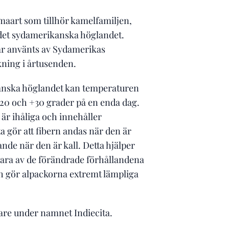
maart som tillhör kamelfamiljen,
 det sydamerikanska höglandet.
ar använts av Sydamerikas
ning i årtusenden.
anska höglandet kan temperaturen
-20 och +30 grader på en enda dag.
är ihåliga och innehåller
ta gör att fibern andas när den är
nde när den är kall. Detta hjälper
lara av de förändrade förhållandena
h gör alpackorna extremt lämpliga
igare under namnet Indiecita.