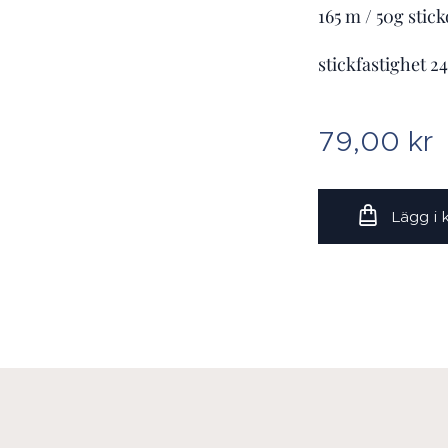
165 m / 50g stic
stickfastighet 2
79,00
kr
Lägg i