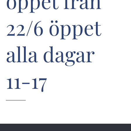
öppet från
22/6 öppet
alla dagar
11-17