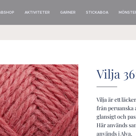
BBSHOP
AKTIVITETER
GARNER
STICKABOA
MÖNSTER
Vilja 3
Vilja är ett läck
från peruanska a
glansigt och pas
Här används sa
används i Alva.