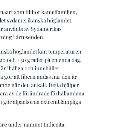
maart som tillhör kamelfamiljen,
 det sydamerikanska höglandet.
ar använts av Sydamerikas
ning i årtusenden.
anska höglandet kan temperaturen
-20 och +30 grader på en enda dag.
är ihåliga och innehåller
ta gör att fibern andas när den är
nde när den är kall. Detta hjälper
lara av de förändrade förhållandena
h gör alpackorna extremt lämpliga
igare under namnet Indiecita.