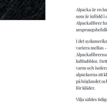
Alpacka är en la
som är infödd i
Alpackafibrer h
ursprungsbefolk
I det sydamerik
variera mellan 
Alpackafibrerna 
luftbubblor. Det
varm och isolera
alpackorna att k
på höglandet oc
för kläder.
Vilja såldes tid