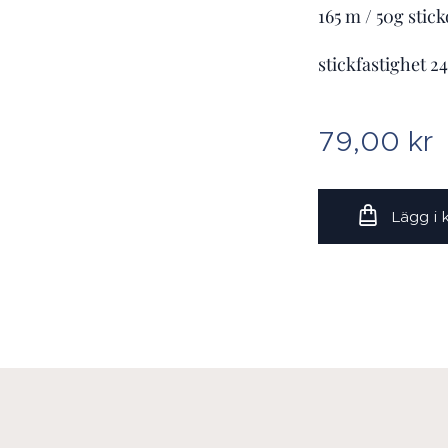
165 m / 50g stic
stickfastighet 2
79,00
kr
Lägg i