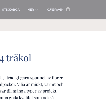
STICKABOA
MER
KUNDVAGN
04 träkol
ert 3-trådigt garn spunnet av fibrer
lpackor. Vilja är mjukt, varmt och
sar till många typer av projekt.
mma goda kvalitet som också