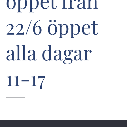
öppet från
22/6 öppet
alla dagar
11-17