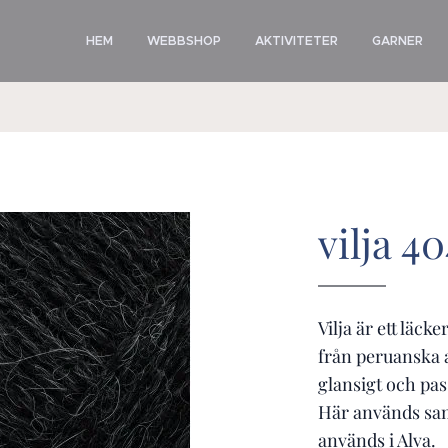
HEM
WEBBSHOP
AKTIVITETER
GARNER
vilja 4
Vilja är ett läck
från peruanska a
glansigt och pas
Här används sa
används i Alva.