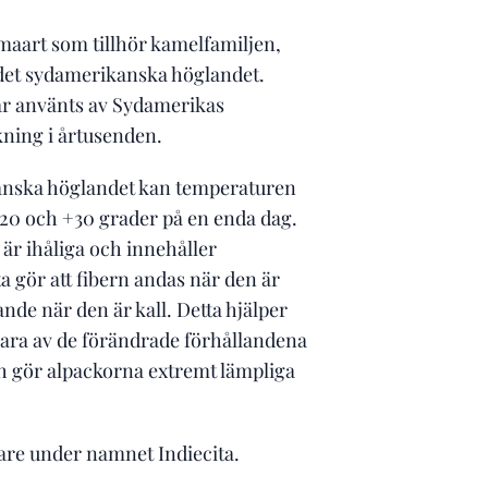
maart som tillhör kamelfamiljen,
 det sydamerikanska höglandet.
ar använts av Sydamerikas
ning i årtusenden.
anska höglandet kan temperaturen
-20 och +30 grader på en enda dag.
är ihåliga och innehåller
ta gör att fibern andas när den är
nde när den är kall. Detta hjälper
lara av de förändrade förhållandena
h gör alpackorna extremt lämpliga
igare under namnet Indiecita.