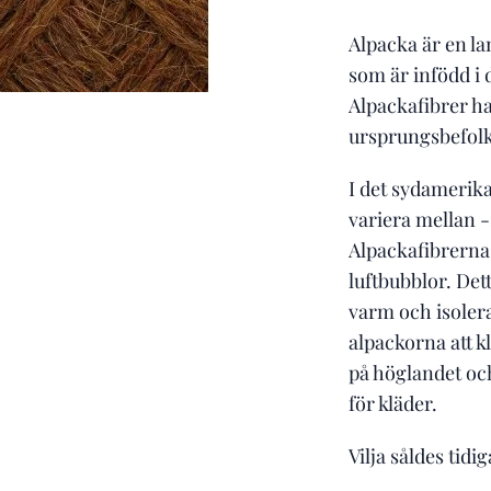
Alpacka är en la
som är infödd i
Alpackafibrer h
ursprungsbefolk
I det sydamerik
variera mellan 
Alpackafibrerna 
luftbubblor. Det
varm och isolera
alpackorna att k
på höglandet oc
för kläder.
Vilja såldes tid