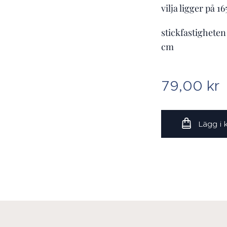
vilja ligger på 
stickfastighete
cm
79,00
kr
Lägg i