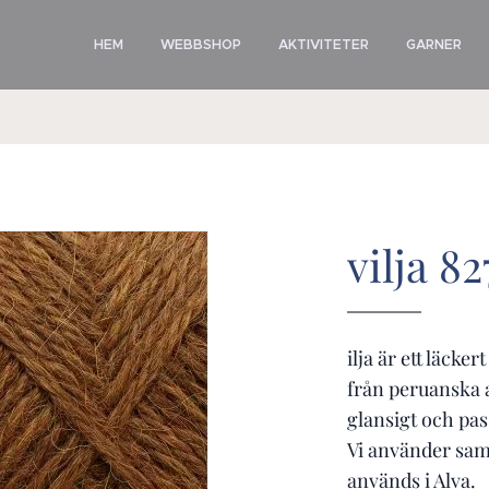
HEM
WEBBSHOP
AKTIVITETER
GARNER
vilja 8
ilja är ett läcke
från peruanska a
glansigt och pas
Vi använder sam
används i Alva.