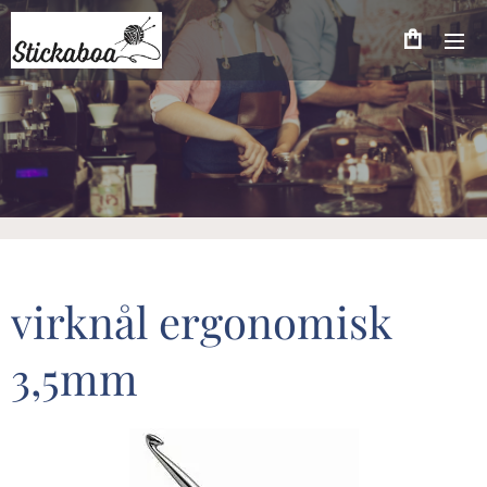
virknål ergonomisk
3,5mm