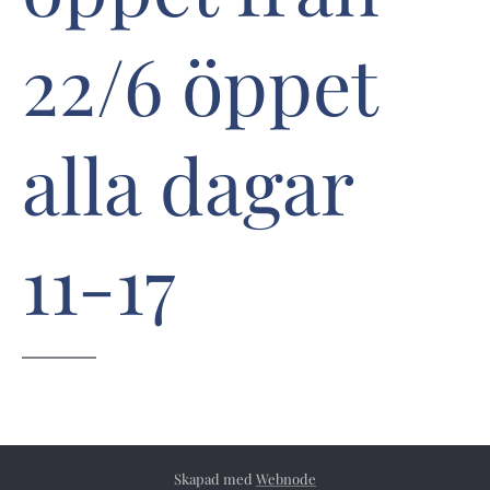
22/6 öppet
alla dagar
11-17
Skapad med
Webnode