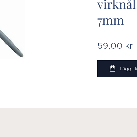
virknå
7mm
59,00
kr
Lägg i