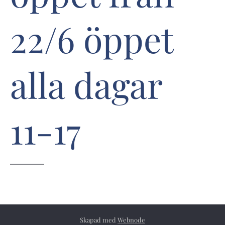
22/6 öppet
alla dagar
11-17
Skapad med
Webnode