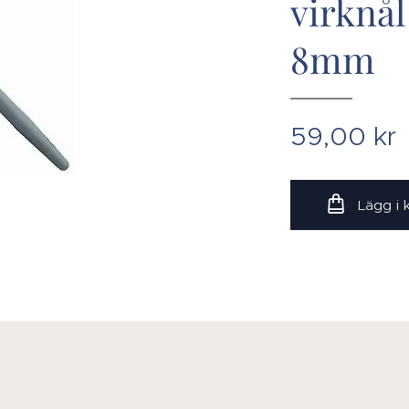
virknå
8mm
59,00
kr
Lägg i