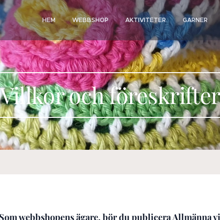
HEM
WEBBSHOP
AKTIVITETER
GARNER
Villkor och föreskrifte
 Som webbshopens ägare, bör du publicera Allmänna vi