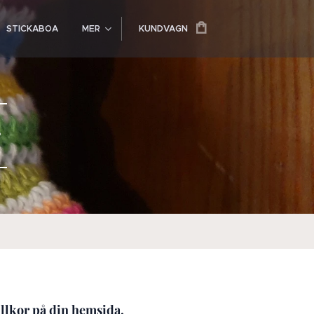
STICKABOA
MER
KUNDVAGN
r
llkor på din hemsida.